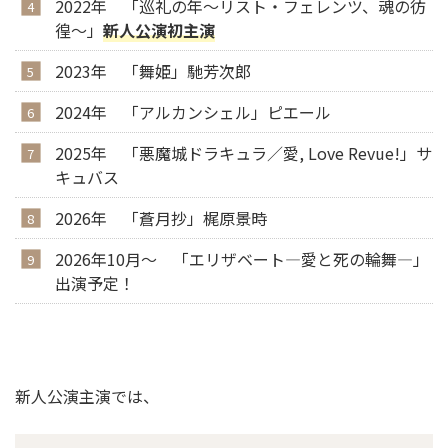
2022年 「巡礼の年〜リスト・フェレンツ、魂の彷
徨〜」
新人公演初主演
2023年 「舞姫」馳芳次郎
2024年 「アルカンシェル」ピエール
2025年 「悪魔城ドラキュラ／愛, Love Revue!」サ
キュバス
2026年 「蒼月抄」梶原景時
2026年10月～ 「エリザベート—愛と死の輪舞—」
出演予定！
新人公演主演では、