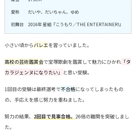
愛称 だいや、だいちゃん、ゆめ
初舞台 2016年 星組『こうもり／THE ENTERTAINER!』
小さい頃から
バレエ
を習っていました。
高校の芸術鑑賞会
で宝塚歌劇を鑑賞して魅力にひかれ
「タ
カラジェンヌになりたい」
と思い受験。
1回目の受験は最終選考で
不合格
になってしまったもの
の、手応えを感じ努力を重ねました。
努力の結果、
2回目で見事合格。
26倍の難関を突破しまし
た。