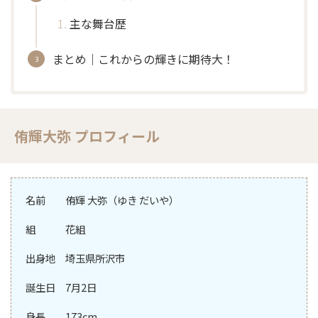
主な舞台歴
まとめ｜これからの輝きに期待大！
侑輝大弥 プロフィール
名前 侑輝 大弥（ゆき だいや）
組 花組
出身地 埼玉県所沢市
誕生日 7月2日
身長 173cm