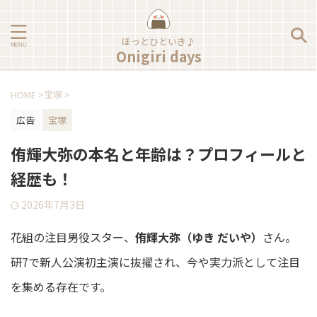
ほっとひといき♪
Onigiri days
HOME
>
宝塚
>
広告
宝塚
侑輝大弥の本名と年齢は？プロフィールと
経歴も！
2026年7月3日
花組の注目男役スター、
侑輝大弥（ゆき だいや）
さん。
研7で新人公演初主演に抜擢され、今や実力派として注目
を集める存在です。