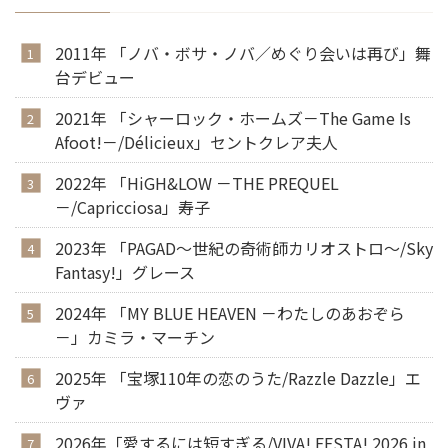
2011年 「ノバ・ボサ・ノバ／めぐり会いは再び」舞
台デビュー
2021年 「シャーロック・ホームズ－The Game Is
Afoot!－/Délicieux」セントクレア夫人
2022年 「HiGH&LOW －THE PREQUEL
－/Capricciosa」寿子
2023年 「PAGAD～世紀の奇術師カリオストロ～/Sky
Fantasy!」グレース
2024年 「MY BLUE HEAVEN －わたしのあおぞら
－」カミラ・マーチン
2025年 「宝塚110年の恋のうた/Razzle Dazzle」エ
ヴァ
2026年「愛するには短すぎる/VIVA! FESTA! 2026 in