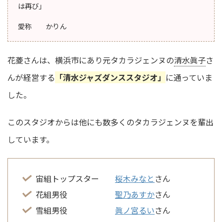
は再び」
愛称 かりん
花菱さんは、横浜市にあり元タカラジェンヌの
清水眞子
さ
んが経営する
「清水ジャズダンススタジオ」
に通っていま
した。
このスタジオからは他にも数多くのタカラジェンヌを輩出
しています。
宙組トップスター
桜木みなと
さん
花組男役
聖乃あすか
さん
雪組男役
眞ノ宮るい
さん