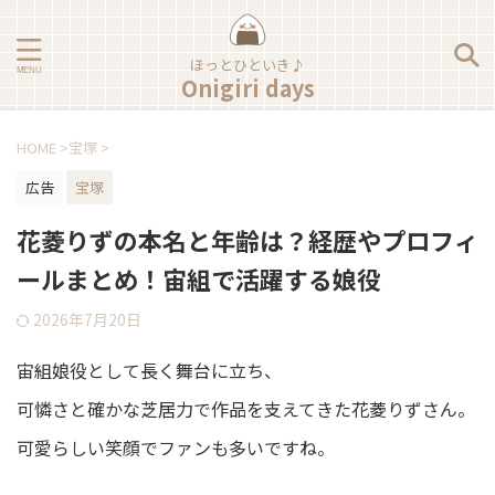
ほっとひといき♪
Onigiri days
HOME
>
宝塚
>
広告
宝塚
花菱りずの本名と年齢は？経歴やプロフィ
ールまとめ！宙組で活躍する娘役
2026年7月20日
宙組娘役として長く舞台に立ち、
可憐さと確かな芝居力で作品を支えてきた花菱りずさん。
可愛らしい笑顔でファンも多いですね。