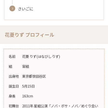
さいごに
花菱りず プロフィール
名前 花菱 りず(はなびし りず)
組 宙組
出身地 東京都世田谷区
誕生日 5月15日
身長 163cm
初舞台 2011年 星組公演「ノバ・ボサ・ノバ／めぐり会い