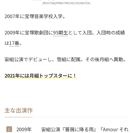
2RSUYS6QPRNO7MGYAOZGO6N7DA/
2007年に宝塚音楽学校入学。
2009年に宝塚歌劇団に
95期生
として入団。入団時の成績
は
17番
。
宙組公演でデビューし、雪組に配属。その後月組へ異動。
2021年には月組トップスターに！
主な出演作
2009年 宙組公演『薔薇に降る雨』『Amour それ