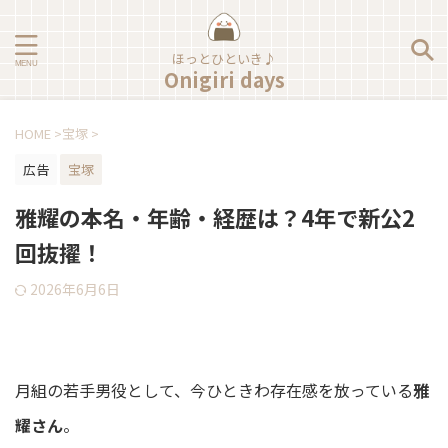
ほっとひといき♪
Onigiri days
HOME
>
宝塚
>
広告
宝塚
雅耀の本名・年齢・経歴は？4年で新公2
回抜擢！
2026年6月6日
月組の若手男役として、今ひときわ存在感を放っている
雅
耀さん
。