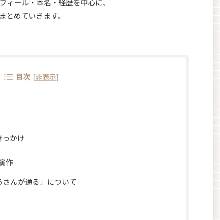
フィール・本名・経歴を中心に、
まとめていきます。
目次
[
非表示
]
きっかけ
演作
らさんが通る」について