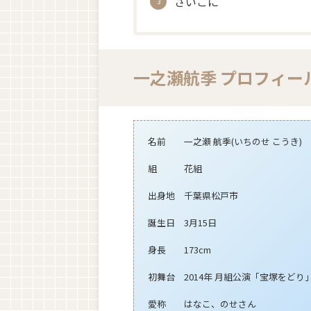
さいごに
一之瀬航季 プロフィー
名前 一之瀬 航季(いちのせ こうき)
組 花組
出身地 千葉県松戸市
誕生日 3月15日
身長 173cm
初舞台 2014年 月組公演「宝塚をどり
愛称 はなこ、のせさん