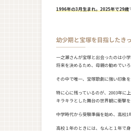
1996年
の
3
月
生まれ。2025年で29歳
幼少期と宝塚を目指したき
一之瀬さんが宝塚と出会ったのは小学
将来を決めるため、母親の勧めでいろ
その中で唯一、宝塚歌劇に強い印象を
特に心に残っているのが、2003年に
キラキラとした舞台の世界観に衝撃を
中学時代から受験準備を始め、高校1
高校１年のときには、なんと１年で身