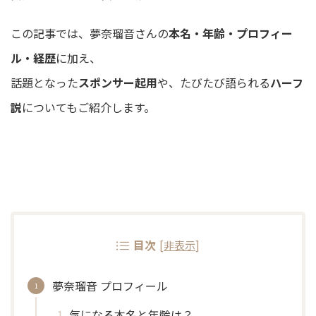
この記事では、夢奈瑠音さんの
本名・年齢・プロフィー
ル・経歴
に加え、
話題となった
スポンサー起用
や、たびたび語られる
ハーフ
説
についてもご紹介します。
目次
[
非表示
]
夢奈瑠音 プロフィール
気になる本名と年齢は？