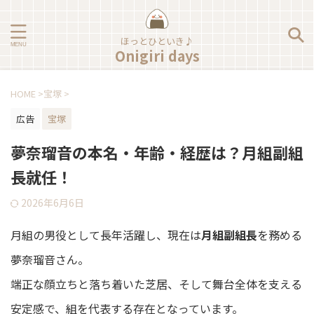
ほっとひといき♪
Onigiri days
HOME
>
宝塚
>
広告
宝塚
夢奈瑠音の本名・年齢・経歴は？月組副組
長就任！
2026年6月6日
月組の男役として長年活躍し、現在は
月組副組長
を務める
夢奈瑠音さん。
端正な顔立ちと落ち着いた芝居、そして舞台全体を支える
安定感で、組を代表する存在となっています。