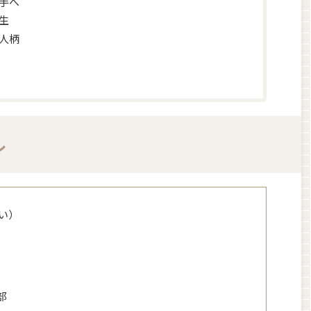
手へ
生
人柄
ル
い）
部