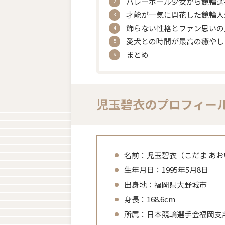
バレーボール少女から競輪選
才能が一気に開花した競輪人
飾らない性格とファン思いの
愛犬との時間が最高の癒やし
まとめ
児玉碧衣のプロフィー
名前：児玉碧衣（こだま あお
生年月日：1995年5月8日
出身地：福岡県大野城市
身長：168.6cm
所属：日本競輪選手会福岡支